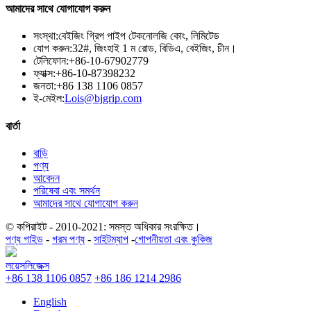
আমাদের সাথে যোগাযোগ করুন
সংস্থা:
বেইজিং গ্রিপ পাইপ টেকনোলজি কোং, লিমিটেড
যোগ করুন:
32#, জিংহাই 1 ম রোড, বিডিএ, বেইজিং, চীন।
টেলিফোন:
+86-10-67902779
ফ্যাক্স:
+86-10-87398232
জনতা:
+86 138 1106 0857
ই-মেইল:
Lois@bjgrip.com
বার্তা
বাড়ি
পণ্য
আবেদন
পরিষেবা এবং সমর্থন
আমাদের সাথে যোগাযোগ করুন
© কপিরাইট - 2010-2021: সমস্ত অধিকার সংরক্ষিত।
পণ্য গাইড
-
গরম পণ্য
-
সাইটম্যাপ
-
গোপনীয়তা এবং কুকিজ
লয়েসলিজেক্স
+86 138 1106 0857
+86 186 1214 2986
English