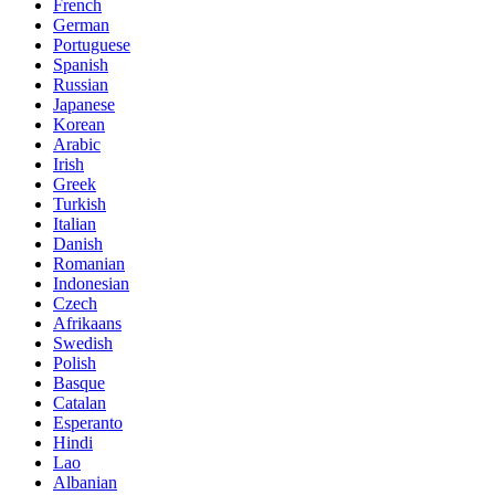
French
German
Portuguese
Spanish
Russian
Japanese
Korean
Arabic
Irish
Greek
Turkish
Italian
Danish
Romanian
Indonesian
Czech
Afrikaans
Swedish
Polish
Basque
Catalan
Esperanto
Hindi
Lao
Albanian