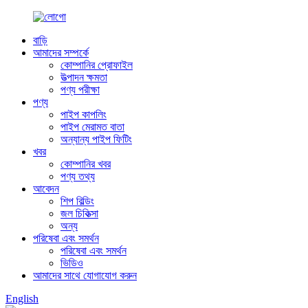
বাড়ি
আমাদের সম্পর্কে
কোম্পানির প্রোফাইল
উত্পাদন ক্ষমতা
পণ্য পরীক্ষা
পণ্য
পাইপ কাপলিং
পাইপ মেরামত বাতা
অন্যান্য পাইপ ফিটিং
খবর
কোম্পানির খবর
পণ্য তথ্য
আবেদন
শিপ বিল্ডিং
জল চিকিত্সা
অন্য
পরিষেবা এবং সমর্থন
পরিষেবা এবং সমর্থন
ভিডিও
আমাদের সাথে যোগাযোগ করুন
English