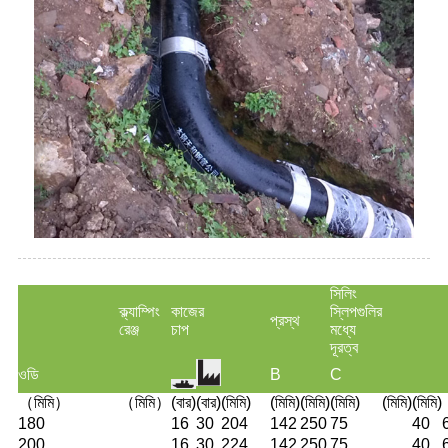
সিলিং
ক্ল্যাম্পিং
কাজের
স্লিপগুলির
প্রস্থ
রেঞ্জ
চাপ
মধ্যে
দূরত্ব
ওডি
B
C
（মিমি）
（মিমি）
(বার)
(বার)
(মিমি)
(মিমি)
(মিমি)
(মিমি)
(মিমি)
(মিমি)
180
16
30
204
142
250
75
40
200
16
30
224
142
250
75
40